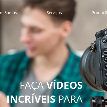
m Somos
Serviços
Produçõ
VÍDEOS
FAÇA
INCRÍVEIS
PARA